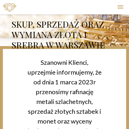
SKUP, SPRZEDAŻ ORAZ
WYMIANA ZŁOTA I
SREBRA W WARSZAWIE
Szanowni Klienci,
uprzejmie informujemy, że
od dnia 1 marca 2023r
przenosimy rafinację
metali szlachetnych,
sprzedaż złotych sztabek i
monet oraz wyceny