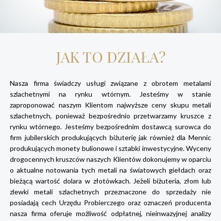
JAK TO DZIAŁA?
Nasza firma świadczy usługi związane z obrotem metalami
szlachetnymi na rynku wtórnym. Jesteśmy w stanie
zaproponować naszym Klientom najwyższe ceny skupu metali
szlachetnych, ponieważ bezpośrednio przetwarzamy kruszce z
rynku wtórnego. Jesteśmy bezpośrednim dostawcą surowca do
firm jubilerskich produkujących biżuterię jak również dla Mennic
produkujących monety bulionowe i sztabki inwestycyjne. Wyceny
drogocennych kruszców naszych Klientów dokonujemy w oparciu
o aktualne notowania tych metali na światowych giełdach oraz
bieżącą wartość dolara w złotówkach. Jeżeli biżuteria, złom lub
zlewki metali szlachetnych przeznaczone do sprzedaży nie
posiadają cech Urzędu Probierczego oraz oznaczeń producenta
nasza firma oferuje możliwość odpłatnej, nieinwazyjnej analizy