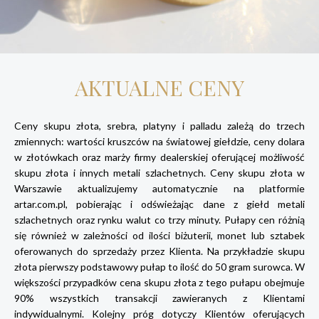
AKTUALNE CENY
Ceny skupu złota, srebra, platyny i palladu zależą do trzech
zmiennych: wartości kruszców na światowej giełdzie, ceny dolara
w złotówkach oraz marży firmy dealerskiej oferującej możliwość
skupu złota i innych metali szlachetnych. Ceny skupu złota w
Warszawie aktualizujemy automatycznie na platformie
artar.com.pl, pobierając i odświeżając dane z giełd metali
szlachetnych oraz rynku walut co trzy minuty. Pułapy cen różnią
się również w zależności od ilości biżuterii, monet lub sztabek
oferowanych do sprzedaży przez Klienta. Na przykładzie skupu
złota pierwszy podstawowy pułap to ilość do 50 gram surowca. W
większości przypadków cena skupu złota z tego pułapu obejmuje
90% wszystkich transakcji zawieranych z Klientami
indywidualnymi. Kolejny próg dotyczy Klientów oferujących