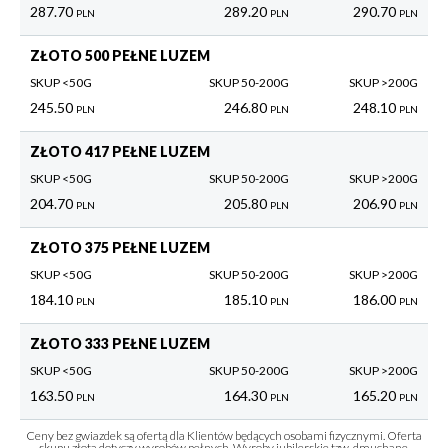
287.70
289.20
290.70
PLN
PLN
PLN
ZŁOTO 500 PEŁNE LUZEM
SKUP <50G
SKUP 50-200G
SKUP >200G
245.50
246.80
248.10
PLN
PLN
PLN
ZŁOTO 417 PEŁNE LUZEM
SKUP <50G
SKUP 50-200G
SKUP >200G
204.70
205.80
206.90
PLN
PLN
PLN
ZŁOTO 375 PEŁNE LUZEM
SKUP <50G
SKUP 50-200G
SKUP >200G
184.10
185.10
186.00
PLN
PLN
PLN
ZŁOTO 333 PEŁNE LUZEM
SKUP <50G
SKUP 50-200G
SKUP >200G
163.50
164.30
165.20
PLN
PLN
PLN
Ceny bez gwiazdek są ofertą dla Klientów będących osobami fizycznymi. Oferta
skupu złota dotyczy wyrobów pełnych. Wyroby jubilerskie tzw. dmuchane,