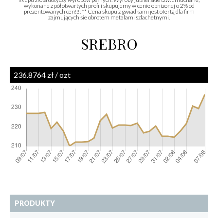
wykonane z półotwartych profili skupujemy w cenie obnizonej o 2% od
prezentowanych cen!!!! ** Cena skupu z gwiadkami jest ofertą dla firm
zajmujących sie obrotem metalami szlachetnymi.
SREBRO
236.8764 zł / ozt