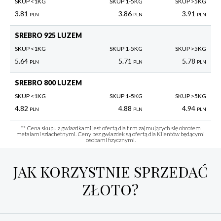
SKUP <1KG
SKUP 1-5KG
SKUP >5KG
3.81
3.86
3.91
PLN
PLN
PLN
SREBRO 925 LUZEM
SKUP <1KG
SKUP 1-5KG
SKUP >5KG
5.64
5.71
5.78
PLN
PLN
PLN
SREBRO 800 LUZEM
SKUP <1KG
SKUP 1-5KG
SKUP >5KG
4.82
4.88
4.94
PLN
PLN
PLN
** Cena skupu z gwiazdkami jest ofertą dla firm zajmujących się obrotem
metalami szlachetnymi. Ceny bez gwiazdek są ofertą dla Klientów będącymi
osobami fizycznymi.
JAK KORZYSTNIE SPRZEDAĆ
ZŁOTO?