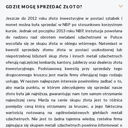
GDZIE MOGĘ SPRZEDAĆ ZŁOTO?
Jeszcze do 2012 roku złoto inwestycyjne w postaci sztabek i
monet można była sprzedać w NBP po stosunkowo korzystnym
kursie. Jednak od początku 2013 roku NBP, instytucja powołana
do nadzoru nad obrotem metalami szlachetnymi w Polsce
wycofała się ze skupu złota w obiegu wtórnego. Natomiast w
kwestii sprzedaży złomu złota w postaci uszkodzonej lub
niepotrzebnej biżuterii skup złota i innych metali szlachetnych
oferują najczęściej lombardy, kantory, jubilerzy oraz dealerzy złota
inwestycyjnego. Podstawową kwestią przy sprzedaży tego
drogocennego kruszcu jest marża firmy oferującej tego rodzaju
usługę. W naszym najlepszym interesie powinniśmy zadbać o to,
aby marża punktu, w którym zdecydujemy się sprzedać nasze
złoto była jak najniższa, gwarantując nam tym samym otrzymanie
najwyższej ceny. Marża na cenie skupu złota jest to różnica
pomiędzy ceną którą otrzymamy za kruszec, a jego faktyczna
wartością notowaną na ogólnoświatowych giełdach metali
szlachetnych. Nie jest to żadna tajemna wiedza, rzetelna firma
zajmująca się skupem metali szlachetnych powinna informować o