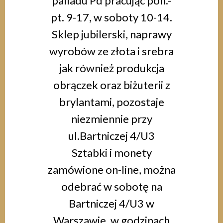
palladu Pd pracując pon.-
pt. 9-17, w soboty 10-14.
Sklep jubilerski, naprawy
wyrobów ze złota i srebra
jak również produkcja
obrączek oraz biżuterii z
brylantami, pozostaje
niezmiennie przy
ul.Bartniczej 4/U3
Sztabki i monety
zamówione on-line, można
odebrać w sobotę na
Bartniczej 4/U3 w
Warszawie, w godzinach